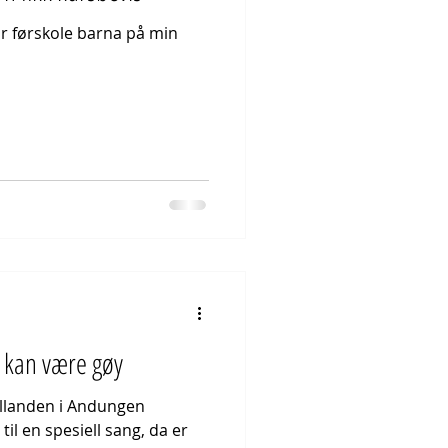
or førskole barna på min
 kan være gøy
illanden i Andungen
n spesiell sang, da er