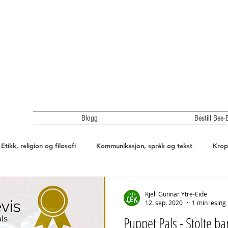
Blogg
Bestill Bee-
Etikk, religion og filosofi
Kommunikasjon, språk og tekst
Krop
r, miljø og teknologi
Nærmiljø og samfunn
Intervju
Kjell Gunnar Ytre-Eide
12. sep. 2020
1 min lesing
Puppet Pals - Stolte ba