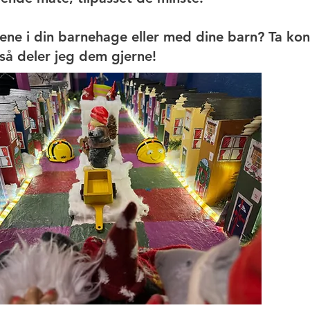
ene i din barnehage eller med dine barn? Ta ko
 så deler jeg dem gjerne!