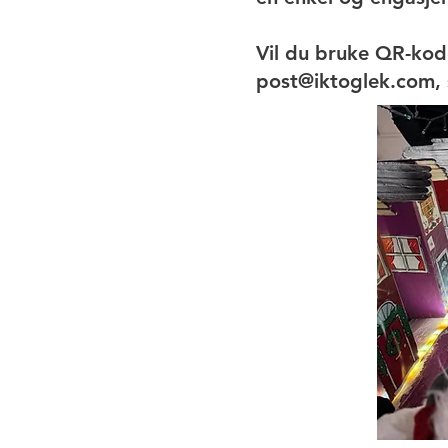
Vil du bruke QR-kod
post@iktoglek.com
,