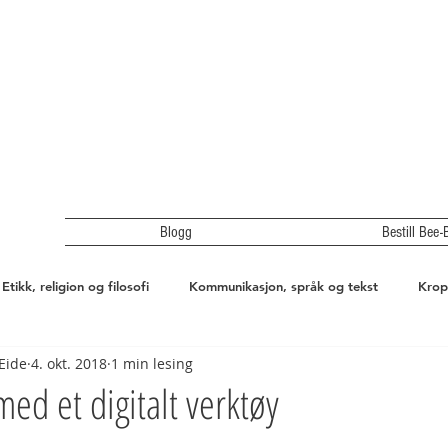
Blogg
Bestill Bee-
Etikk, religion og filosofi
Kommunikasjon, språk og tekst
Krop
Eide
4. okt. 2018
1 min lesing
r, miljø og teknologi
Nærmiljø og samfunn
Intervju
ed et digitalt verktøy