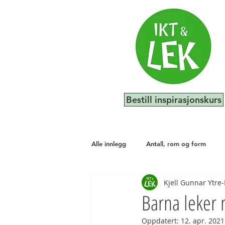
Bestill inspirasjonskurs
Alle innlegg
Antall, rom og form
Kjell Gunnar Ytre-
Kunst, kultur og kreativitet
Natu
Barna leker m
Oppdatert:
12. apr. 2021