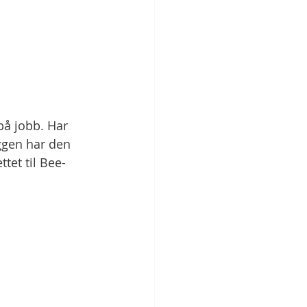
på jobb. Har 
ggen har den 
et til Bee-