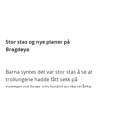
Stor stas og nye planer på 
Bragdøya
Barna syntes det var stor stas å se at 
trollungene hadde fått sekk på 
ryggen og hver sin bokstav de måtte 
passe ekstra godt på. Snart skal 
barna også få henge opp de nye 
bildene ute på Bragdøya. Først må 
platene pusses, og kanskje får de 
også et strøk maling. Vi får se hva 
trollene bestemmer 🧌✨