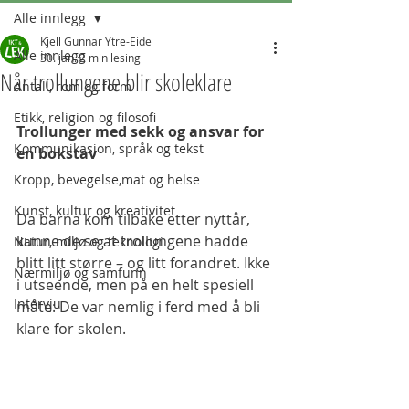
Alle innlegg
Kjell Gunnar Ytre-Eide
Alle innlegg
30. jan.
2 min lesing
Når trollungene blir skoleklare
Antall, rom og form
Etikk, religion og filosofi
Trollunger med sekk og ansvar for 
Kommunikasjon, språk og tekst
en bokstav
Kropp, bevegelse,mat og helse
Kunst, kultur og kreativitet
Da barna kom tilbake etter nyttår, 
kunne de se at trollungene hadde 
Natur, miljø og teknologi
blitt litt større – og litt forandret. Ikke 
Nærmiljø og samfunn
i utseende, men på en helt spesiell 
Intervju
måte: De var nemlig i ferd med å bli 
klare for skolen.