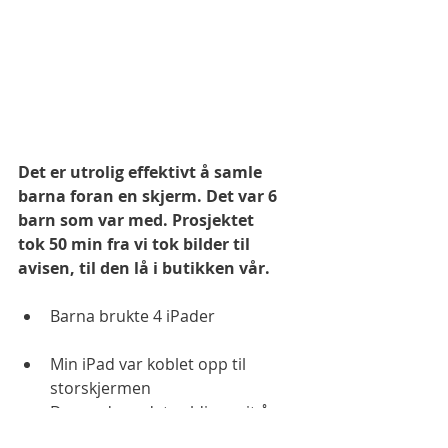
Det er utrolig effektivt å samle 
barna foran en skjerm. Det var 6 
barn som var med. Prosjektet 
tok 50 min fra vi tok bilder til 
avisen, til den lå i butikken vår. 
Barna brukte 4 iPader 
Min iPad var koblet opp til 
storskjermen 
Dermed var det veldig greit å 
vise barna prosessen i 