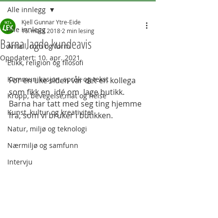
Alle innlegg
Kjell Gunnar Ytre-Eide
Alle innlegg
16. mars 2018
2 min lesing
Barna lagde kundeavis
Antall, rom og form
Oppdatert:
10. apr. 2021
Etikk, religion og filosofi
Kommunikasjon, språk og tekst
For en uke siden var det en kollega 
som fikk en  idé om  lage butikk. 
Kropp, bevegelse,mat og helse
Barna har tatt med seg ting hjemme 
Kunst, kultur og kreativitet
fra, som vi bruker i butikken. 
Natur, miljø og teknologi
Nærmiljø og samfunn
Intervju