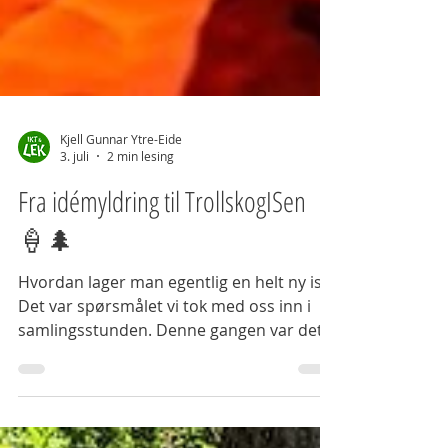
Kjell Gunnar Ytre-Eide
3. juli
2 min lesing
Fra idémyldring til TrollskogISen
🍦🌲
Hvordan lager man egentlig en helt ny is?
Det var spørsmålet vi tok med oss inn i
samlingsstunden. Denne gangen var det
barna som skulle være isutviklere.