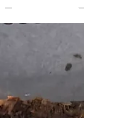
🔨🧌
Da barna kom tilbake til Trollskogen, var
det tydelig at Snekkertrollet hadde jobbet
gjennom natten.