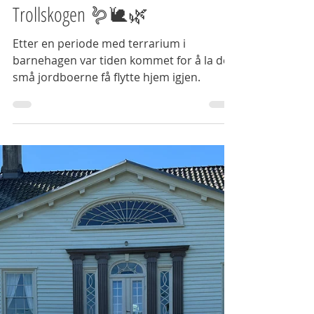
Kjell Gunnar Ytre-Eide
29. juni
2 min lesing
Insektene flyttet tilbake til
Trollskogen 🪱🐌🌿
Etter en periode med terrarium i
barnehagen var tiden kommet for å la de
små jordboerne få flytte hjem igjen.