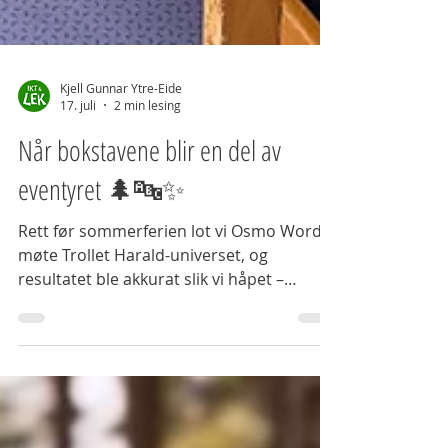
Kjell Gunnar Ytre-Eide
17. juli
2 min lesing
Når bokstavene blir en del av
eventyret 🌲🔤✨
Rett før sommerferien lot vi Osmo Words
møte Trollet Harald-universet, og
resultatet ble akkurat slik vi håpet –
nysgjerrighet, samarbeid og masse
mestring.