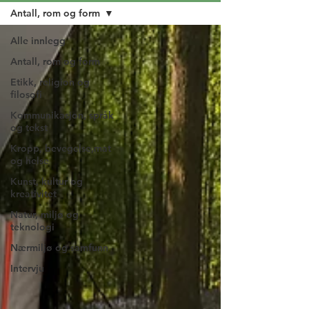
Antall, rom og form
Alle innlegg
Antall, rom og form
Etikk, religion og
filosofi
Kommunikasjon, språk
og tekst
Kropp, bevegelse,mat
og helse
Kunst, kultur og
kreativitet
Natur, miljø og
teknologi
Nærmiljø og samfunn
Intervju