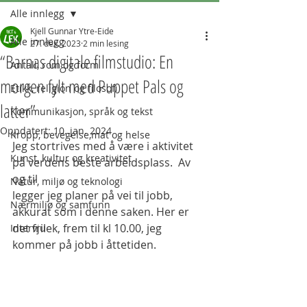
Alle innlegg
Kjell Gunnar Ytre-Eide
Alle innlegg
27. des. 2023
2 min lesing
“Barnas digitale filmstudio: En
Antall, rom og form
morgen fylt med Puppet Pals og
Etikk, religion og filosofi
latter”
Kommunikasjon, språk og tekst
Oppdatert:
10. jan. 2024
Kropp, bevegelse,mat og helse
Jeg stortrives med å være i aktivitet 
Kunst, kultur og kreativitet
på verdens beste arbeidsplass.  Av 
og til 
Natur, miljø og teknologi
legger jeg planer på vei til jobb, 
Nærmiljø og samfunn
akkurat som i denne saken. Her er 
det frilek, frem til kl 10.00, jeg 
Intervju
kommer på jobb i åttetiden. 