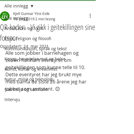
Alle innlegg
Kjell Gunnar Ytre-Eide
Alle innlegg
16. juni 2019
2 min lesing
QR-koder: - Vi gikk i geitekillingen sine
Antall, rom og form
fotspor
Etikk, religion og filosofi
Oppdatert:
24. mai 2021
Kommunikasjon, språk og tekst
Alle som jobber i barnehagen og 
Kropp, bevegelse,mat og helse
skolen har hørt eventyret om 
geitekillingen som kunne telle til 10. 
Kunst, kultur og kreativitet
Dette eventyret har jeg brukt mye 
Natur, miljø og teknologi
med barna de siste 26 årene jeg har 
jobbet som assistent. 😊
Nærmiljø og samfunn
Intervju