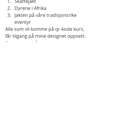
Skattejakt 
Dyrene i Afrika 
Jakten på våre tradisjonsrike 
eventyr 
Alle som vil komme på qr-kode kurs, 
får tilgang på mine designet oppsett. 
Qr- kodene må dere lage selv, men 
det får dere garantert til etter kurset 