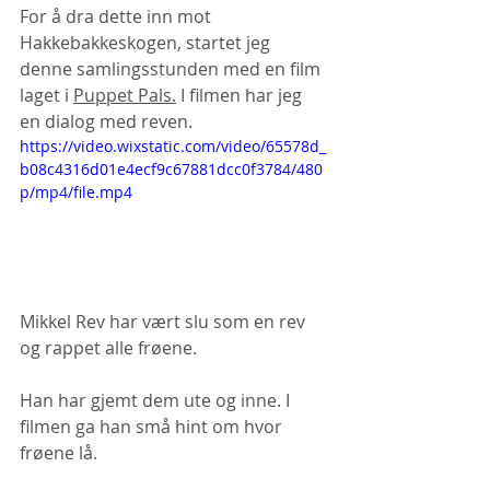
For å dra dette inn mot 
Hakkebakkeskogen, startet jeg 
denne samlingsstunden med en film 
laget i 
Puppet Pals.
 I filmen har jeg 
en dialog med reven. 
https://video.wixstatic.com/video/65578d_
b08c4316d01e4ecf9c67881dcc0f3784/480
p/mp4/file.mp4
Mikkel Rev har vært slu som en rev 
og rappet alle frøene. 
Han har gjemt dem ute og inne. I 
filmen ga han små hint om hvor 
frøene lå. 