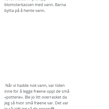
blomsterkassen med vann. Barna 
bytta på å hente vann.
 Når vi hadde nok vann, var tiden 
inne for å legge frøene oppi de små 
«pottene«. Ble jo litt overrasket da 
jeg så hvor små frøene var. Det var 
jo så vidt jeg så de posen😂. 