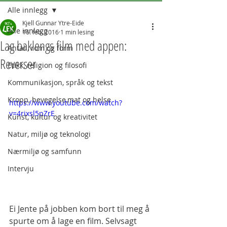
Alle innlegg
Kjell Gunnar Ytre-Eide
Alle innlegg
16. feb. 2016
1 min lesing
Lag baklengs film med appen:
Antall, rom og form
Reverser
Etikk, religion og filosofi
Kommunikasjon, språk og tekst
Kropp, bevegelse,mat og helse
https://www.youtube.com/watch?
v=4rixsl5pZrE
Kunst, kultur og kreativitet
Natur, miljø og teknologi
Nærmiljø og samfunn
Intervju
Ei Jente på jobben kom bort til meg å 
spurte om å lage en film. Selvsagt 