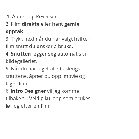
 1. Åpne opp Reverser 
2. Film 
direkte
 eller hent 
gamle 
opptak
3. Trykk next når du har valgt hvilken 
film snutt du ønsker å bruke. 
4. 
Snutten 
legger seg automatisk i 
bildegalleriet. 
5. Når du har laget alle baklengs 
snuttene, åpner du opp Imovie og 
lager film.  
6. I
ntro Designer
 vil jeg komme 
tilbake til. Veldig kul app som brukes 
før og etter en film.  