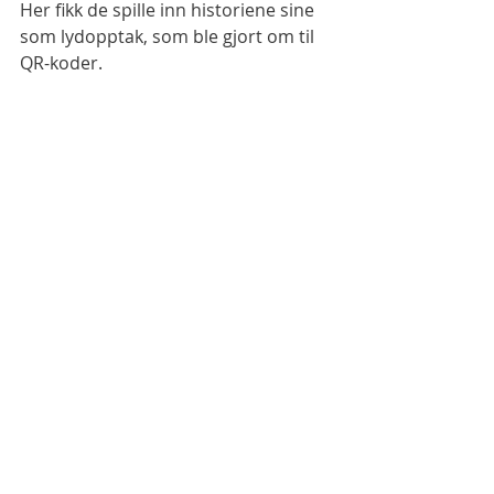
Her fikk de spille inn historiene sine 
som lydopptak, som ble gjort om til 
QR-koder. 
Barna leser inn historien. 
Kodene ble skrevet ut, og barna 
klippet dem ut og limte dem på 
tegningene sine. Så hang vi 
tegningene opp på veggen.