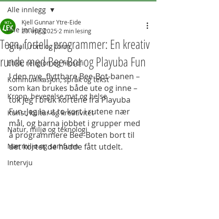
Alle innlegg
Kjell Gunnar Ytre-Eide
Alle innlegg
20. apr. 2025
2 min lesing
Tegn, fortell, programmer: En kreativ
Antall, rom og form
runde med Bee-Bot og Playuba Fun
Etikk, religion og filosofi
I den nye, flyttbare Bee-Bot-banen – 
Kommunikasjon, språk og tekst
som kan brukes både ute og inne – 
Kropp, bevegelse,mat og helse
tok jeg i bruk kortene fra Playuba 
Fun. Jeg la ut to kort i rutene nær 
Kunst, kultur og kreativitet
mål, og barna jobbet i grupper med 
Natur, miljø og teknologi
å programmere Bee-Boten bort til 
Nærmiljø og samfunn
det kortet de hadde fått utdelt.
Intervju