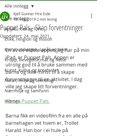
Alle innlegg
Kjell Gunnar Ytre-Eide
Alle innlegg
18. sep. 2019
2 min lesing
Puppet Pals - Skap forventninger
Antall, rom og form
Oppdatert:
24. mai 2021
Etikk, religion og filosofi
Kommunikasjon, språk og tekst
En av de eldste appen jeg har på min 
iPad, er Puppet Pals. Appen er 
Kropp, bevegelse,mat og helse
utrolig god til å bruke sammen med 
Kunst, kultur og kreativitet
barna og ikke minst til å skape 
forventninger til en aktivitet. I dag 
Natur, miljø og teknologi
ville jeg skape litt forventninger. 
Nærmiljø og samfunn
Alt om Puppet Pals 
Intervju
Barna fikk en videofilm fra en alle på 
barnehagen vet hvem er, Trollet 
Harald. Han bor i ei hule på 