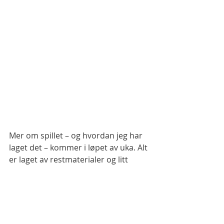
Mer om spillet – og hvordan jeg har 
laget det – kommer i løpet av uka. Alt 
er laget av restmaterialer og litt 
maling, så det er både kreativt og 
bærekraftig.
Bee-Bot
Over the Rainbow
Kommunikasjon, språk og tekst
Antall, rom og form