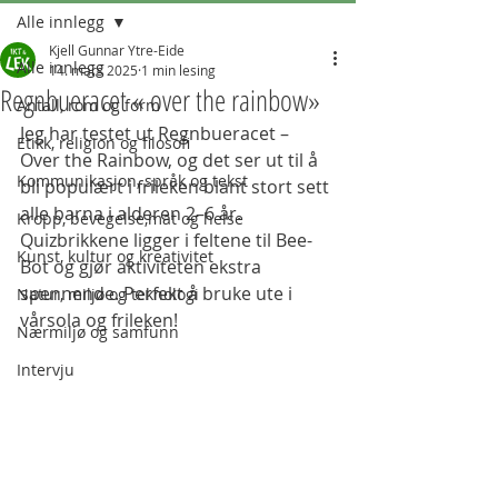
Alle innlegg
Kjell Gunnar Ytre-Eide
Alle innlegg
14. mars 2025
1 min lesing
Regnbueracet « over the rainbow»
Antall, rom og form
Jeg har testet ut Regnbueracet – 
Etikk, religion og filosofi
Over the Rainbow, og det ser ut til å 
Kommunikasjon, språk og tekst
bli populært i frileken blant stort sett 
alle barna i alderen 2–6 år. 
Kropp, bevegelse,mat og helse
Quizbrikkene ligger i feltene til Bee-
Kunst, kultur og kreativitet
Bot og gjør aktiviteten ekstra 
spennende. Perfekt å bruke ute i 
Natur, miljø og teknologi
vårsola og frileken!
Nærmiljø og samfunn
Intervju