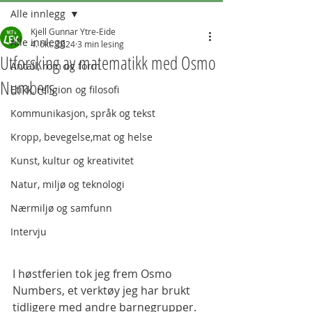
Alle innlegg
Kjell Gunnar Ytre-Eide
Alle innlegg
4. okt. 2024
3 min lesing
Utforsking av matematikk med Osmo
Antall, rom og form
Numbers
Etikk, religion og filosofi
Kommunikasjon, språk og tekst
Kropp, bevegelse,mat og helse
Kunst, kultur og kreativitet
Natur, miljø og teknologi
Nærmiljø og samfunn
Intervju
I høstferien tok jeg frem Osmo 
Numbers, et verktøy jeg har brukt 
tidligere med andre barnegrupper. 