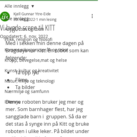
Alle innlegg
Kjell Gunnar Ytre-Eide
Alle innlegg
30. okt. 2022
1 min lesing
Vi bygde scene til KITT
Antall, rom og form
Oppdatert:
6. nov. 2022
Etikk, religion og filosofi
Med i sekken min denne dagen på 
Kommunikasjon, språk og tekst
Bragdøya var Kitt. En robot som kan 
følgende: 
Kropp, bevegelse,mat og helse
Kunst, kultur og kreativitet
Ta opp lyd
Filme 
Natur, miljø og teknologi
Ta bilder
Nærmiljø og samfunn
Denne roboten bruker jeg mer og 
Intervju
mer. Som barnhager flest, har jeg 
sangglade barn i  gruppen. Så da er 
det stas å synge inn på Kitt og bruke 
roboten i ulike leker. På bildet under 