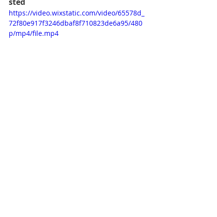
sted
https://video.wixstatic.com/video/65578d_
72f80e917f3246dbaf8f710823de6a95/480
p/mp4/file.mp4
Kitt
Bragdøya
Kunst, kultur og kreativitet
Natur, miljø og teknologi
Antall, rom og form
Siste innlegg
Se alle