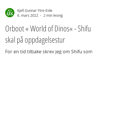
Kjell Gunnar Ytre-Eide
6. mars 2022
2 min lesing
Orboot « World of Dinos« - Shifu
skal på oppdagelsestur
For en tid tilbake skrev jeg om Shifu som
var på oppdagelse tur rundt i verden. Et
veldig spennende og lærerikt AR spill. Les
mer om...