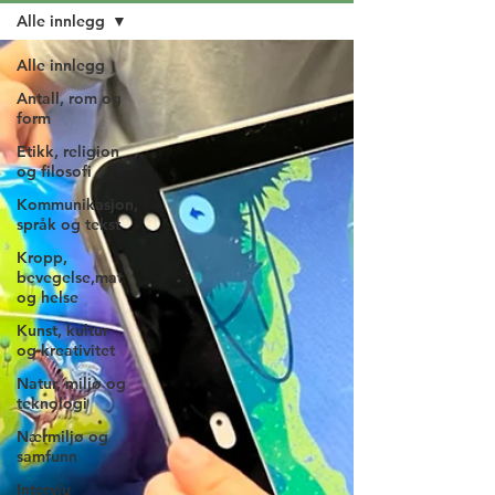
Alle innlegg
Alle innlegg
Antall, rom og
form
Etikk, religion
og filosofi
Kommunikasjon,
språk og tekst
Kropp,
bevegelse,mat
og helse
Kunst, kultur
og kreativitet
Natur, miljø og
teknologi
Nærmiljø og
samfunn
Intervju