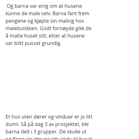
 Og barna var enig om at husene 
kunne de male selv. Barna fant frem 
pengene og kjøpte sin maling hos 
malebutikken. Godt fornøyde gikk de 
å malte huset sitt, etter at husene 
var blitt pusset grundig. 
Et hus uten dører og vinduer er jo litt 
dumt. Så på dag 3 av prosjektet, ble 
barna delt i 3 grupper. De skulle ut 
og finne sin dør og sitt vindu til huset 