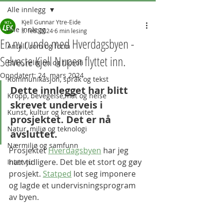
Alle innlegg
Kjell Gunnar Ytre-Eide
Alle innlegg
3. feb. 2024
6 min lesing
En ny runde med Hverdagsbyen -
Antall, rom og form
Selveste Kjell Nupen flyttet inn.
Etikk, religion og filosofi
Oppdatert:
24. mars 2024
Kommunikasjon, språk og tekst
Dette innlegget har blitt 
Kropp, bevegelse,mat og helse
skrevet underveis i 
Kunst, kultur og kreativitet
prosjektet. Det er nå 
Natur, miljø og teknologi
avsluttet. 
Nærmiljø og samfunn
Prosjektet 
Hverdagsbyen
 har jeg 
hatt tidligere. Det ble et stort og gøy 
Intervju
prosjekt. 
Statped
 lot seg imponere 
og lagde et undervisningsprogram 
av byen. 