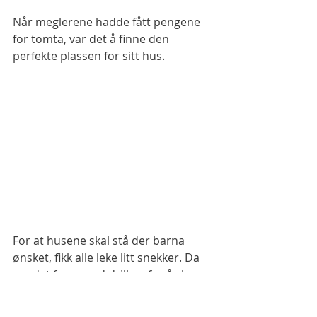
Når meglerene hadde fått pengene 
for tomta, var det å finne den 
perfekte plassen for sitt hus. 
For at husene skal stå der barna 
ønsket, fikk alle leke litt snekker. Da 
var det frem med drillen, for å skru 
fast huset på tomta sin. Det var noen 
stolte barn som fikk en 